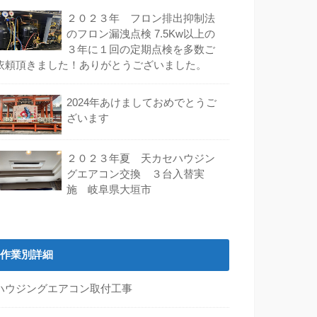
２０２３年 フロン排出抑制法
のフロン漏洩点検 7.5Kw以上の
３年に１回の定期点検を多数ご
依頼頂きました！ありがとうございました。
2024年あけましておめでとうご
ざいます
２０２３年夏 天カセハウジン
グエアコン交換 ３台入替実
施 岐阜県大垣市
作業別詳細
ハウジングエアコン取付工事