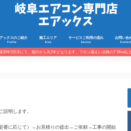
アックスのご紹介
施工エリア
サービスご利用の流れ
お問い合
Profile
Area
Service
Contac
30年3月末にて、施行から丸3年となります。フロン漏えい点検の7.5Kw
ご説明します。
必要に応じて）→お見積りの提出→ご依頼→工事の開始