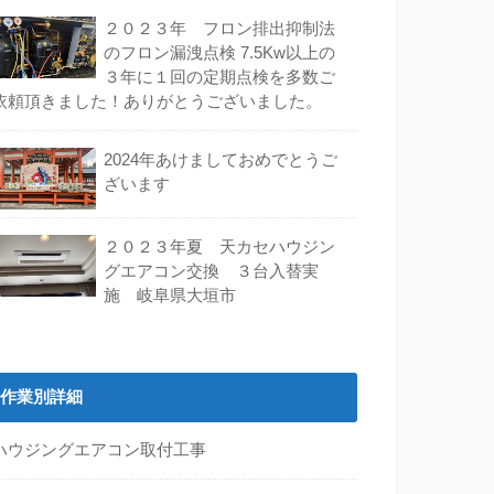
２０２３年 フロン排出抑制法
のフロン漏洩点検 7.5Kw以上の
３年に１回の定期点検を多数ご
依頼頂きました！ありがとうございました。
2024年あけましておめでとうご
ざいます
２０２３年夏 天カセハウジン
グエアコン交換 ３台入替実
施 岐阜県大垣市
作業別詳細
ハウジングエアコン取付工事