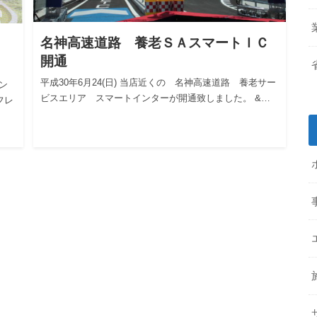
名神高速道路 養老ＳＡスマートＩＣ
開通
平成30年6月24(日) 当店近くの 名神高速道路 養老サー
ン
ビスエリア スマートインターが開通致しました。 &…
フレ