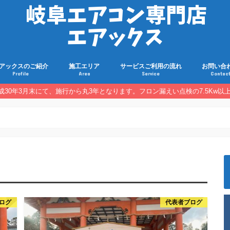
アックスのご紹介
施工エリア
サービスご利用の流れ
お問い合
Profile
Area
Service
Contac
30年3月末にて、施行から丸3年となります。フロン漏えい点検の7.5Kw
ログ
代表者ブログ