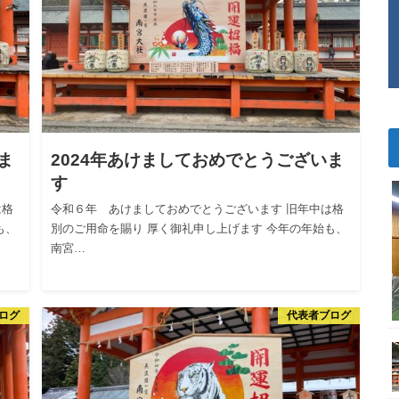
ま
2024年あけましておめでとうございま
す
は格
令和６年 あけましておめでとうございます 旧年中は格
も、
別のご用命を賜り 厚く御礼申し上げます 今年の年始も、
南宮…
ログ
代表者ブログ