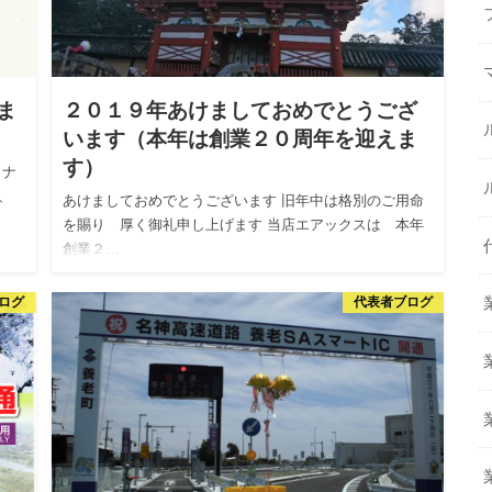
ま
２０１９年あけましておめでとうござ
います（本年は創業２０周年を迎えま
す）
ロナ
、
あけましておめでとうございます 旧年中は格別のご用命
を賜り 厚く御礼申し上げます 当店エアックスは 本年
創業２…
ログ
代表者ブログ